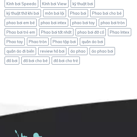
Kính bơi Speedo
Kính bơi View
kỹ thuật bơi
kỹ thuật thở khi bơi
môn bơi lội
Phao bơi
Phao bơi cho bé
phao bơi em bé
phao bơi intex
phao bơi tay
phao bơi tròn
Phao bơi trẻ em
Phao bơi tốt nhất
phao bơi đỡ cổ
Phao Intex
Phao tay
Phao tròn
Phao tập bơi
quần áo bơi
quần áo đi biển
review hồ bơi
áo phao
áo phao bơi
đồ bơi
đồ bơi cho bé
đồ bơi cho trẻ