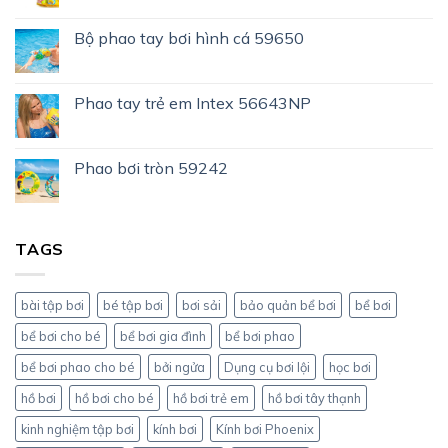
Bộ phao tay bơi hình cá 59650
Phao tay trẻ em Intex 56643NP
Phao bơi tròn 59242
TAGS
bài tập bơi
bé tập bơi
bơi sải
bảo quản bể bơi
bể bơi
bể bơi cho bé
bể bơi gia đình
bể bơi phao
bể bơi phao cho bé
bởi ngửa
Dụng cụ bơi lội
học bơi
hồ bơi
hồ bơi cho bé
hồ bơi trẻ em
hồ bơi tây thạnh
kinh nghiệm tập bơi
kính bơi
Kính bơi Phoenix