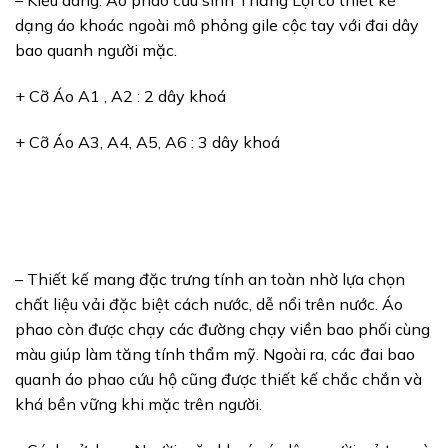
– Kiểu dáng: Áo phao cứu sinh Thắng Lợi có thiết kế
dạng áo khoác ngoài mô phỏng gile cộc tay với đai dây
bao quanh người mặc.
+ Cỡ Áo A1 , A2 : 2 dây khoá
+ Cỡ Áo A3, A4, A5, A6 : 3 dây khoá
– Thiết kế mang đặc trưng tính an toàn nhờ lựa chọn
chất liệu vải đặc biệt cách nước, dễ nổi trên nước. Áo
phao còn được chạy các đường chạy viền bao phối cùng
màu giúp làm tăng tính thẩm mỹ. Ngoài ra, các đai bao
quanh áo phao cứu hộ cũng được thiết kế chắc chắn và
khá bền vững khi mặc trên người.