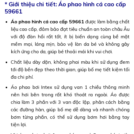
* Giới thiệu chi tiết: Áo phao hình cá cao cấp
59661
Áo phao hình cá cao cấp 59661
được làm bằng chất
liệu cao cấp, đảm bảo đạt tiêu chuẩn an toàn châu Âu
với độ đàn hồi rất tốt, ít bị biến dạng cùng bề mặt
mềm mại, láng mịn, bảo vệ làn da bé và không gây
kích ứng cho da, giúp bé thoải mái khi vui chơi.
Chất liệu dày dặn, không phai màu khi sử dụng đem
tới độ bền đẹp theo thời gian, giúp bố mẹ tiết kiệm tối
đa chi phí.
Áo phao bơi Intex sử dụng van 1 chiều thông minh
nên hơi bên trong rất khó thoát ra ngoài. Áo được
chia làm 3 phần với 3 van độc lập, phân cách bằng
các đường hàn, giúp bố mẹ dễ dàng và nhanh chóng
bơm từng phần, có thể sử dụng bơm hơi bằng tay
tiện lợi.