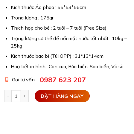
Kích thước Áo phao : 55*53*56cm
Trọng lượng : 175gr
Thích hợp cho bé : 2 tuổi – 7 tuổi (Free Size)
Trọng lượng cơ thể để nổi mặt nước tốt nhất : 10kg –
25kg
Kích thước bao bì (Túi OPP) : 31*13*14cm
Hoạ tiết in hình : Con cua, Rùa biển, Sao biển, Vỏ sò
0987 623 207
Gọi tư vấn:
Áo phao tập bơi trẻ em 3 mảnh - Sao biển quantity
ĐẶT HÀNG NGAY