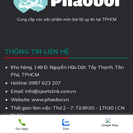
Cung cấp các sản phẩm môn bơi lội uy tín tại TPHCM
THÔNG TIN LIÊN HỆ
Kho hàng, 148 Đ. Nguyễn Hữu Dật, Tây Thạnh, Tân
Phú, TPHCM
Hotline: 0987 623 207
Email: info@sportslink.com.vn
Website: www.phaoboi.vn
Thời gian làm việc: Thứ 2 - 7: Từ 8h30 - 17h30 ( CN
Nghỉ )
Google Map
Gọi ngay
Zalo