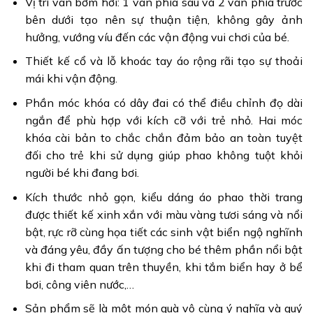
Vị trí van bơm hơi: 1 van phía sau và 2 van phía trước
bên dưới tạo nên sự thuận tiện, không gây ảnh
hưởng, vướng víu đến các vận động vui chơi của bé.
Thiết kế cổ và lỗ khoác tay áo rộng rãi tạo sự thoải
mái khi vận động.
Phần móc khóa có dây đai có thể điều chỉnh đọ dài
ngắn để phù hợp với kích cỡ với trẻ nhỏ. Hai móc
khóa cài bản to chắc chắn đảm bảo an toàn tuyệt
đối cho trẻ khi sử dụng giúp phao không tuột khỏi
người bé khi đang bơi.
Kích thước nhỏ gọn, kiểu dáng áo phao thời trang
được thiết kế xinh xắn với màu vàng tươi sáng và nổi
bật, rực rỡ cùng họa tiết các sinh vật biển ngộ nghĩnh
và đáng yêu, đầy ấn tượng cho bé thêm phần nổi bật
khi đi tham quan trên thuyền, khi tắm biển hay ở bể
bơi, công viên nước,…
Sản phẩm sẽ là một món quà vô cùng ý nghĩa và quý