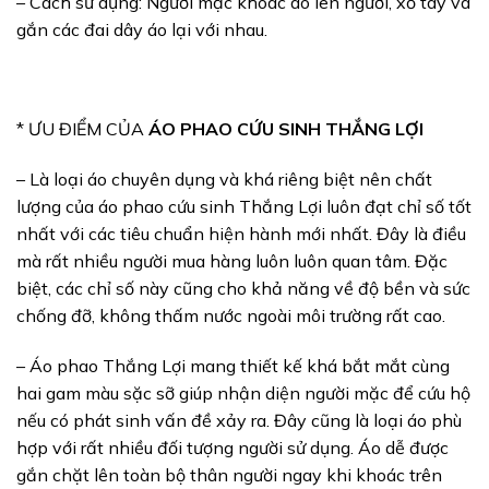
– Cách sử dụng: Người mặc khoác áo lên người, xỏ tay và
gắn các đai dây áo lại với nhau.
* ƯU ĐIỂM CỦA
ÁO PHAO CỨU SINH THẮNG LỢI
– Là loại áo chuyên dụng và khá riêng biệt nên chất
lượng của áo phao cứu sinh Thắng Lợi luôn đạt chỉ số tốt
nhất với các tiêu chuẩn hiện hành mới nhất. Đây là điều
mà rất nhiều người mua hàng luôn luôn quan tâm. Đặc
biệt, các chỉ số này cũng cho khả năng về độ bền và sức
chống đỡ, không thấm nước ngoài môi trường rất cao.
– Áo phao Thắng Lợi mang thiết kế khá bắt mắt cùng
hai gam màu sặc sỡ giúp nhận diện người mặc để cứu hộ
nếu có phát sinh vấn đề xảy ra. Đây cũng là loại áo phù
hợp với rất nhiều đối tượng người sử dụng. Áo dễ được
gắn chặt lên toàn bộ thân người ngay khi khoác trên