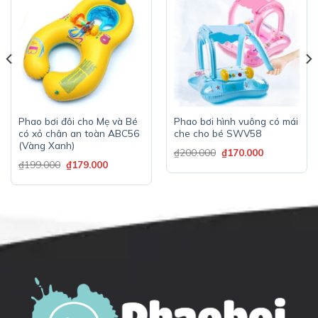
Phao bơi đôi cho Mẹ và Bé
Phao bơi hình vuông có mái
có xỏ chân an toàn ABC56
che cho bé SWV58
(Vàng Xanh)
₫
200.000
₫
170.000
₫
199.000
₫
179.000