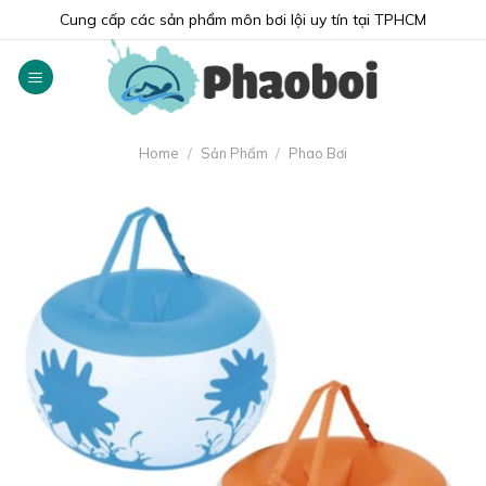
Skip
Cung cấp các sản phẩm môn bơi lội uy tín tại TPHCM
to
content
Home
/
Sản Phẩm
/
Phao Bơi