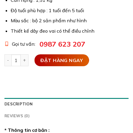
Cân nặng : 1,51 Kg
Độ tuổi phù hợp : 1 tuổi đến 5 tuổi
Màu sắc : bộ 2 sản phẩm như hình
Thiết kế dây đeo vai có thể điều chỉnh
0987 623 207
Gọi tư vấn:
Bộ 2 phao bơm hơi vận động bãi biển hoặc hồ bơi cho trẻ 
ĐẶT HÀNG NGAY
DESCRIPTION
REVIEWS (0)
* Thông tin cơ bản :