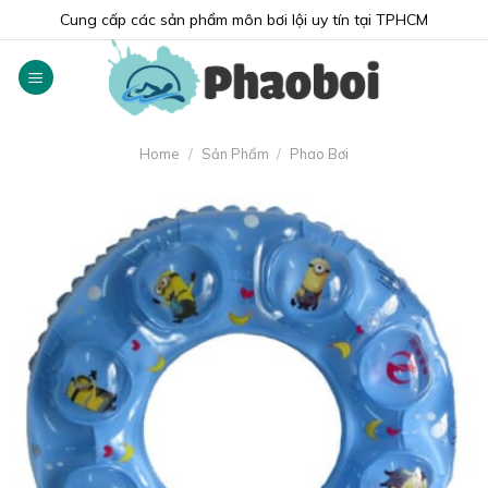
Skip
Cung cấp các sản phẩm môn bơi lội uy tín tại TPHCM
to
content
Home
/
Sản Phẩm
/
Phao Bơi