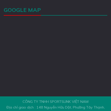
GOOGLE MAP
CÔNG TY TNHH SPORTSLINK VIỆT NAM
Địa chỉ giao dịch : 148 Nguyễn Hữu Dật, Phường Tây Thạnh,