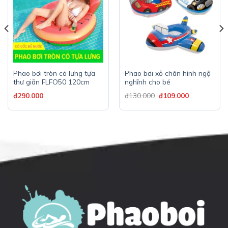
Phao bơi tròn có lưng tựa
Phao bơi xỏ chân hình ngộ
thư giãn FLFO50 120cm
nghĩnh cho bé
₫
290.000
₫
130.000
₫
109.000