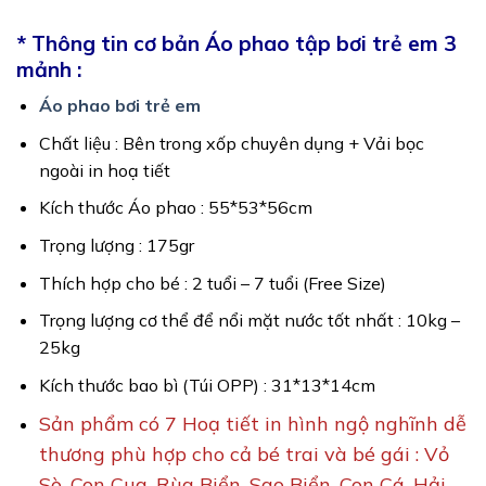
* Thông tin cơ bản Áo phao tập bơi trẻ em 3
mảnh :
Áo phao bơi trẻ em
Chất liệu : Bên trong xốp chuyên dụng + Vải bọc
ngoài in hoạ tiết
Kích thước Áo phao : 55*53*56cm
Trọng lượng : 175gr
Thích hợp cho bé : 2 tuổi – 7 tuổi (Free Size)
Trọng lượng cơ thể để nổi mặt nước tốt nhất : 10kg –
25kg
Kích thước bao bì (Túi OPP) : 31*13*14cm
Sản phẩm có 7 Hoạ tiết in hình ngộ nghĩnh dễ
thương phù hợp cho cả bé trai và bé gái : Vỏ
Sò, Con Cua, Rùa Biển, Sao Biển, Con Cá, Hải