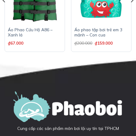
Áo Phao Cứu Hộ A86 –
Áo phao tập bơi trẻ em 3
Xanh lá
mảnh – Con cua
₫
67.000
₫
200.000
₫
159.000
Cung cấp các sản phẩm môn bơi lội uy tín tại TPHCM