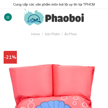
Skip
Cung cấp các sản phẩm môn bơi lội uy tín tại TPHCM
to
content
Home
/
Sản Phẩm
/
Áo Phao
-21%