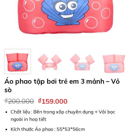
Áo phao tập bơi trẻ em 3 mảnh – Vỏ
sò
₫
200.000
₫
159.000
Chất liệu : Bên trong xốp chuyên dụng + Vải bọc
ngoài in hoạ tiết
Kích thước Áo phao : 55*53*56cm