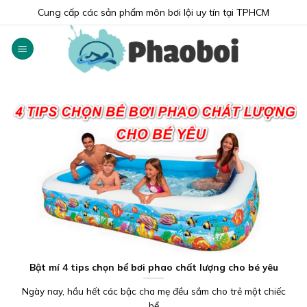
Skip
Cung cấp các sản phẩm môn bơi lội uy tín tại TPHCM
to
content
Bật mí 4 tips chọn bể bơi phao chất lượng cho bé yêu
Ngày nay, hầu hết các bậc cha mẹ đều sắm cho trẻ một chiếc
bể