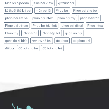
Kính bơi Speedo
Kính bơi View
kỹ thuật bơi
kỹ thuật thở khi bơi
môn bơi lội
Phao bơi
Phao bơi cho bé
phao bơi em bé
phao bơi intex
phao bơi tay
phao bơi tròn
Phao bơi trẻ em
Phao bơi tốt nhất
phao bơi đỡ cổ
Phao Intex
Phao tay
Phao tròn
Phao tập bơi
quần áo bơi
quần áo đi biển
review hồ bơi
áo phao
áo phao bơi
đồ bơi
đồ bơi cho bé
đồ bơi cho trẻ