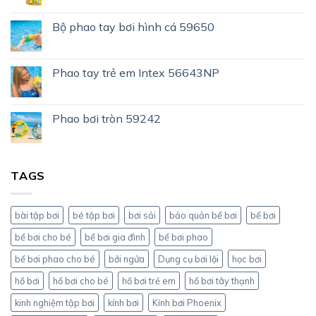
Bộ phao tay bơi hình cá 59650
Phao tay trẻ em Intex 56643NP
Phao bơi tròn 59242
TAGS
bài tập bơi
bé tập bơi
bơi sải
bảo quản bể bơi
bể bơi
bể bơi cho bé
bể bơi gia đình
bể bơi phao
bể bơi phao cho bé
bởi ngửa
Dụng cụ bơi lội
học bơi
hồ bơi
hồ bơi cho bé
hồ bơi trẻ em
hồ bơi tây thạnh
kinh nghiệm tập bơi
kính bơi
Kính bơi Phoenix