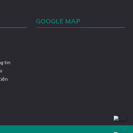
GOOGLE MAP
g tin
i
tiền