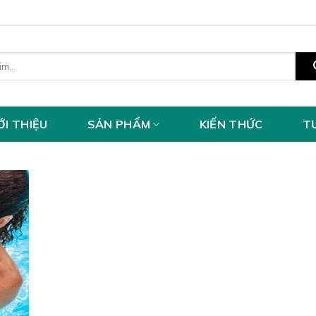
ỚI THIỆU
SẢN PHẨM
KIẾN THỨC
T