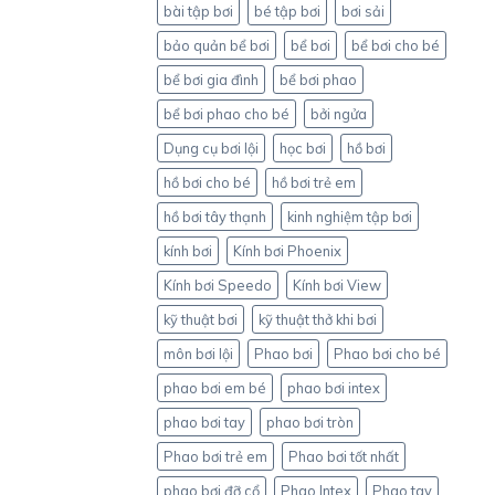
bài tập bơi
bé tập bơi
bơi sải
bảo quản bể bơi
bể bơi
bể bơi cho bé
bể bơi gia đình
bể bơi phao
bể bơi phao cho bé
bởi ngửa
Dụng cụ bơi lội
học bơi
hồ bơi
hồ bơi cho bé
hồ bơi trẻ em
hồ bơi tây thạnh
kinh nghiệm tập bơi
kính bơi
Kính bơi Phoenix
Kính bơi Speedo
Kính bơi View
kỹ thuật bơi
kỹ thuật thở khi bơi
môn bơi lội
Phao bơi
Phao bơi cho bé
phao bơi em bé
phao bơi intex
phao bơi tay
phao bơi tròn
Phao bơi trẻ em
Phao bơi tốt nhất
phao bơi đỡ cổ
Phao Intex
Phao tay