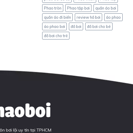
Phao tròn
Phao tập bơi
quần áo bơi
quần áo đi biển
review hồ bơi
áo phao
áo phao bơi
đồ bơi
đồ bơi cho bé
đồ bơi cho trẻ
 bơi lội uy tín tại TPHCM