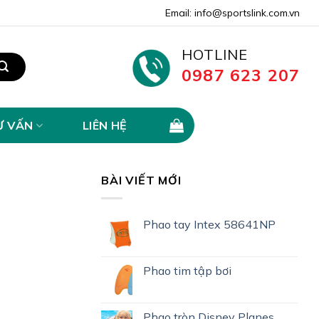
Email: info@sportslink.com.vn
HOTLINE
0987 623 207
Ư VẤN
LIÊN HỆ
BÀI VIẾT MỚI
Phao tay Intex 58641NP
Phao tim tập bơi
Phao tròn Disney Planes