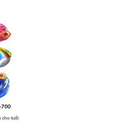
-700
cho tuổi: