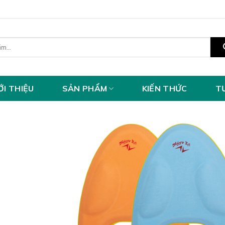
ỚI THIỆU
SẢN PHẨM
KIẾN THỨC
T