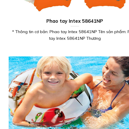
Phao tay Intex 58641NP
* Thông tin cơ bản: Phao tay Intex 58641NP Tên sản phẩm:
tay Intex 58641NP Thương