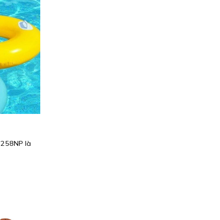
9258NP là