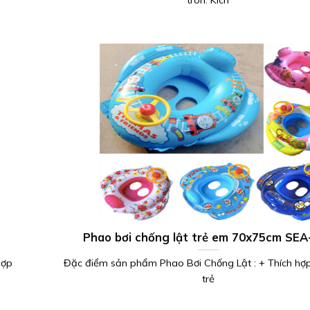
tròn. Kích
Phao bơi chống lật trẻ em 70x75cm SEA
hợp
Đặc điểm sản phẩm Phao Bơi Chống Lật : + Thích hợp 
trẻ