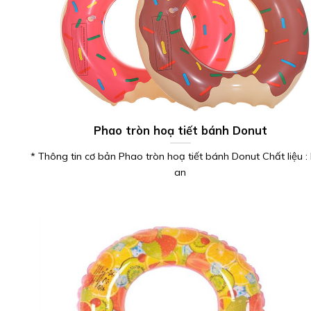
Phao tròn hoạ tiết bánh Donut
* Thông tin cơ bản Phao tròn hoạ tiết bánh Donut Chất liệu 
an