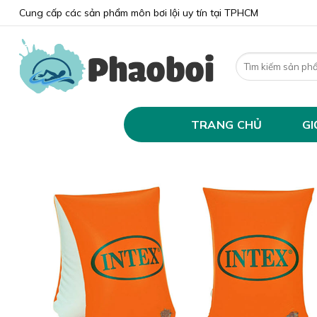
Skip
Cung cấp các sản phẩm môn bơi lội uy tín tại TPHCM
to
content
Search
for:
TRANG CHỦ
GI