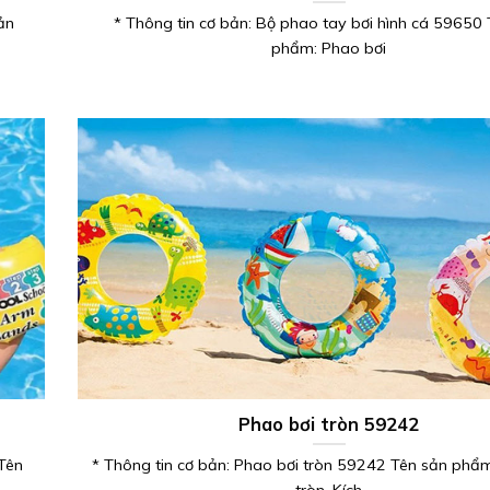
ản
* Thông tin cơ bản: Bộ phao tay bơi hình cá 59650
phẩm: Phao bơi
Phao bơi tròn 59242
 Tên
* Thông tin cơ bản: Phao bơi tròn 59242 Tên sản phẩm